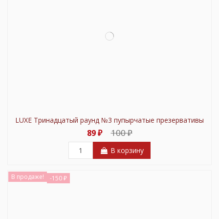
LUXE Тринадцатый раунд №3 пупырчатые презервативы
100 ₽
89 ₽
В корзину
В продаже!
-150 ₽