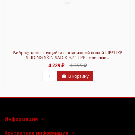
Виброфаллос гнущийся с подвижной кожей LIFELIKE
SLIDING SKIN SADIK 9,4" TPR телесный...
4 399 ₽
4 229 ₽
В корзину
Информация
Контактная информация