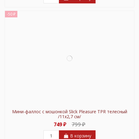
-50 ₽
Мини-фаллос с мошонкой Slick Pleasure TPR телесный
/11х2,7 см/
799 ₽
749 ₽
В корзину