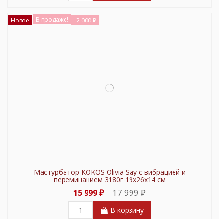
В продаже!
Новое
-2 000 ₽
Мастурбатор KOKOS Olivia Say c вибрацией и
переминанием 3180г 19х26х14 см
17 999 ₽
15 999 ₽
В корзину