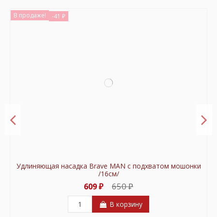
В продаже!
-41 ₽
Удлиняющая насадка Brave MAN c подхватом мошонки
/16см/
650 ₽
609 ₽
В корзину