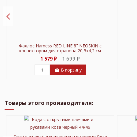
Фаллос Harness RED LINE 8" NEOSKIN с
коннектором для страпона 20,5х4,2 см
1 699 ₽
1 579 ₽
В корзину
В продаже!
В продаже!
В продаже!
В продаже!
В продаже!
В продаже!
В продаже!
В продаж
В продаж
В продаж
В продаж
В продаж
В продаж
-300 ₽
-41 ₽
-200 ₽
-300 ₽
-101 ₽
-100 ₽
-51 ₽
Товары этого производителя:
Боди с открытыми плечами и рукавами Rosa