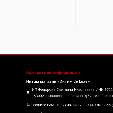
Контактная информация
Интим магазин «Интим de Luxe»
ИП Федорова Светлана Николаевна ИНН 3702
153002, г.Иваново, пр.Ленина, д.62 (ост. Госпи
Звоните нам: (4932) 48-24-37, 8-930-330-32-55