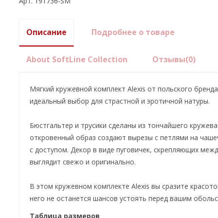
Арт. 191736-SM
Описание
Подробнее о товаре
About SoftLine Collection
Отзывы
(0)
Мягкий кружевной комплект Alexis от польского бренда S
идеальный выбор для страстной и эротичной натуры.
Бюстгальтер и трусики сделаны из тончайшего кружева
откровенный образ создают вырезы с петлями на чашеч
с доступом. Декор в виде пуговичек, скрепляющих меж
выглядит свежо и оригинально.
В этом кружевном комплекте Alexis вы сразите красото
него не останется шансов устоять перед вашим оболь
Таблица размеров