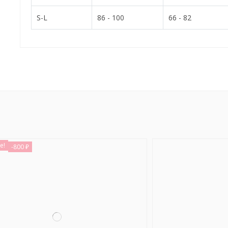
S-L
86 - 100
66 - 82
е!
-800 ₽