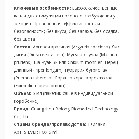
Ключевые особенности:
высококачественные
капли для стимуляции полового возбуждения у
женщин. Проверенная эффективность и
безопасность
;
без вкуса, без запаха, без осадка,
без цвета
Состав:
Аргирея красивая (Argyreia speciosa); Ямс
дикий (Dioscorea villosa); Мукуна жгучая (Mucuna
pruriens); Шэ Чуан Зи или Cnidium monnieri; Перец
длинный (Piper longum); Пуэрария бугристая
(Pueraria tuberosa); Горянка короткорожковая
(Epimedium brevicornum)
Объем:
5 мл (пакетик-саше в индивидуальной
коробочке)
Бренд:
Guangzhou Bolong Biomedical Technology
Co., Ltd
Страна бренда/производства:
Тайланд
Арт. SILVER FOX 5 ml