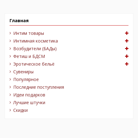
-50 ₽
-100 ₽
-100 ₽
-40 ₽
-50 ₽
-51 ₽
-150 ₽
-150 ₽
-300 ₽
-141 ₽
-500 ₽
-51 ₽
-31 ₽
-100 ₽
-200 ₽
Главная
Интим товары
Интимная косметика
Возбудители (БАДы)
Фетиш и БДСМ
Эротическое бельё
Сувениры
Популярное
Последние поступления
Идеи подарков
Лучшие штучки
Скидки