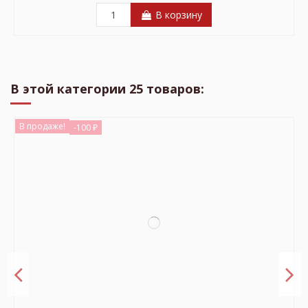
В корзину
В этой категории 25 товаров:
В продаже!
-100 ₽
Туалетная вода с афродизиаками RUF Top Musk для
мужчин 50мл
2 899 ₽