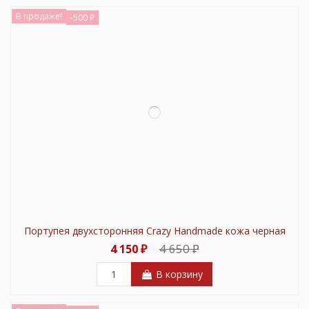
В продаже!
-500 ₽
Портупея двухсторонняя Crazy Handmade кожа черная
4 650 ₽
4 150 ₽
В корзину