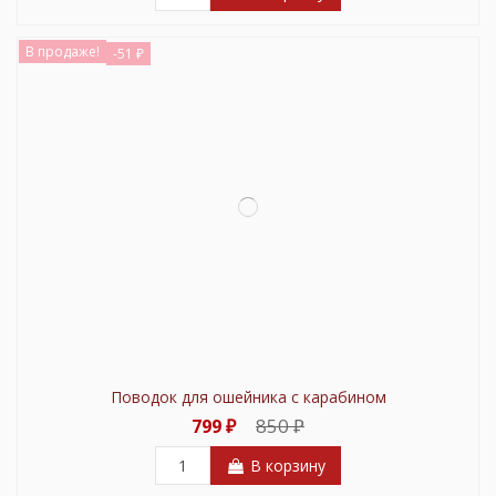
В продаже!
-51 ₽
Поводок для ошейника с карабином
850 ₽
799 ₽
В корзину