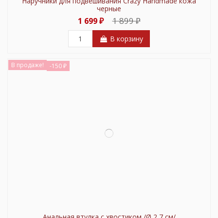
Наручники для подвешивания Crazy Handmade кожа
черные
1 899 ₽
1 699 ₽
В корзину
В продаже!
-150 ₽
Анальная втулка с хвостиком /Ø 2,7 см/