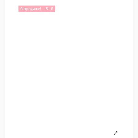
В продаже!
-51 ₽