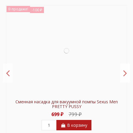
В продаже!
-100 ₽
Платье с заклепками и шнуровкой Glossy MICHELLE
Маска кошки Glossy ANN Wetlook чёрный OS
Wetlook чёрное /М/
1 599 ₽
1 499 ₽
4 899 ₽
4 599 ₽
В корзину
В корзину
Сменная насадка для вакуумной помпы Sexus Men
PRETTY PUSSY
799 ₽
699 ₽
В корзину