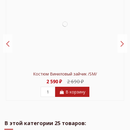
Костюм Виниловый зайчик /SM/
2 690 ₽
2 590 ₽
В корзину
В продаже!
В продаже!
-300 ₽
-100 ₽
В этой категории 25 товаров: