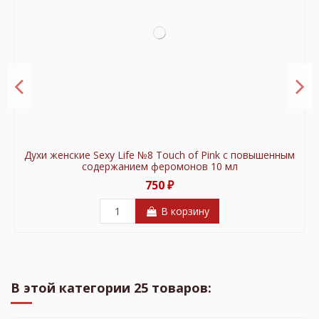
Духи женские Sexy Life №8 Touch of Pink с повышенным
содержанием феромонов 10 мл
750 ₽
В корзину
В продаже!
В продаже!
-300 ₽
-150 ₽
В этой категории 25 товаров: