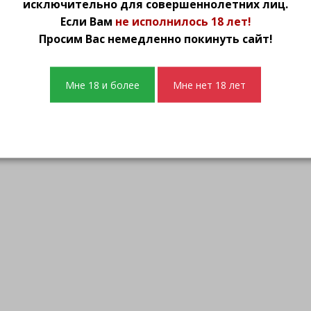
исключительно для совершеннолетних лиц.
Если Вам
не исполнилось 18 лет!
Просим Вас немедленно покинуть сайт!
Контактная информация
Мне 18 и более
Мне нет 18 лет
Интим магазин «Интим de Luxe»
ИП Федорова Светлана Николаевна ИНН 3702
153002, г.Иваново, пр.Ленина, д.62 (ост. Госпи
Звоните нам: (4932) 48-24-37, 8-930-330-32-55
E-mail: shop@iv-intim.ru
Работаем ежедневно с 10:00 до 19:30