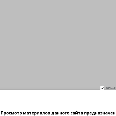
О нас
8 (4932) 48-24-37
8 930 330-32-55
г. Иваново, пр. Ленина, 62
(ост. Госпиталь)
ВОЗБУДИТЕЛИ
BDSM/ФЕТИШ
БЕЛЬЁ
USTLER
Больше 
Просмотр материалов данного сайта предназначен