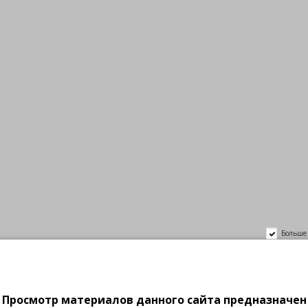
О нас
8 (4932) 48-24-37
8 930 330-32-55
г. Иваново, пр. Ленина, 62
(ост. Госпиталь)
ВОЗБУДИТЕЛИ
BDSM/ФЕТИШ
БЕЛЬЁ
yz4lovers, Италия
Больше 
Просмотр материалов данного сайта предназначен