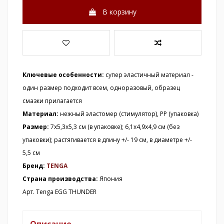
В корзину
Ключевые особенности:
супер эластичный материал -
один размер подходит всем, одноразовый, образец
смазки прилагается
Материал:
нежный эластомер (стимулятор), РР (упаковка)
Размер:
7х5,3х5,3 см (в упаковке); 6,1х4,9х4,9 см (без
упаковки);
растягивается в длину +/- 19 см
, в диаметре +/-
5,5 см
Бренд:
TENGA
Страна производства:
Япония
Арт. Tenga EGG THUNDER
Описание