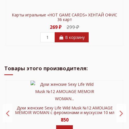
Карты игральные «HOT GAME CARDS» ХЕНТАЙ ОФИС
36 карт
299 ₽
269 ₽
В корзину
В продаже!
В продаже!
В продаже!
В продаже!
В продаже!
В продаже!
В продаже!
В продаже!
В продаже!
В продаже!
В продаже!
В продаже!
В продаже!
В продаже!
В продаже!
В продаже!
В продаже!
В продаже!
В продаже!
Новое
-200 ₽
-200 ₽
-200 ₽
-60 ₽
-60 ₽
-51 ₽
-140 ₽
-400 ₽
-200 ₽
-300 ₽
-30 ₽
-100 ₽
-250 ₽
-600 ₽
-170 ₽
-600 ₽
-101 ₽
-200 ₽
Товары этого производителя:
Духи женские Sexy Life Wild Musk №12 AMOUAGE
MEMOIR WOMAN с феромонами и мускусом 10 мл
850