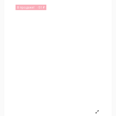
В продаже!
-51 ₽