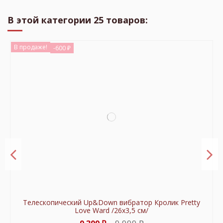
В этой категории 25 товаров:
В продаже!
-600 ₽
Платье с заклепками и шнуровкой Glossy MICHELLE
Маска кошки Glossy ANN Wetlook чёрный OS
Wetlook чёрное /М/
1 599 ₽
1 499 ₽
4 899 ₽
4 599 ₽
В корзину
В корзину
Телескопический Up&Down вибратор Кролик Pretty
Love Ward /26х3,5 см/