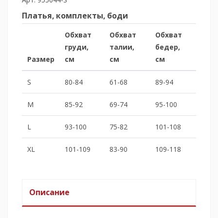
Платья, комплекты, боди
Обхват
Обхват
Обхват
груди,
талии,
бедер,
Размер
см
см
см
S
80-84
61-68
89-94
M
85-92
69-74
95-100
L
93-100
75-82
101-108
XL
101-109
83-90
109-118
Описание