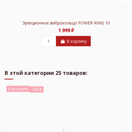
Эрекционное виброкольцо POWER RING 10
1 999 ₽
В корзину
В продаже!
В продаже!
В продаже!
-40 ₽
-5 ₽
-100 ₽
В этой категории 25 товаров:
В продаже!
-200 ₽