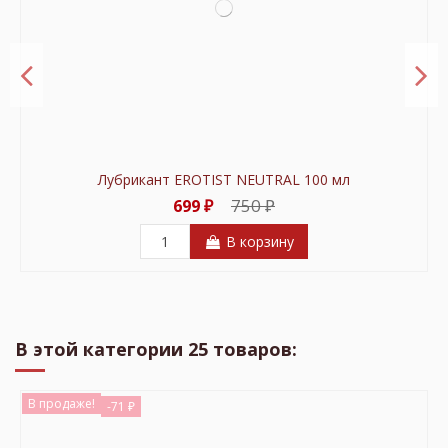
Лубрикант EROTIST NEUTRAL 100 мл
750 ₽
699 ₽
В корзину
В продаже!
В продаже!
-51 ₽
-500 ₽
В этой категории 25 товаров:
В продаже!
-71 ₽