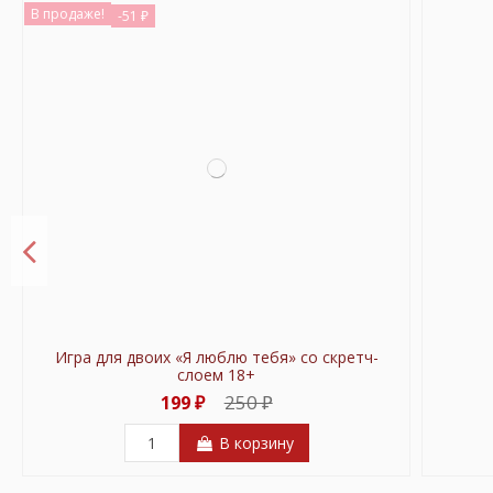
В продаже!
-51 ₽
Игра для двоих «Я люблю тебя» со скретч-
слоем 18+
250 ₽
199 ₽
В корзину