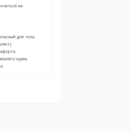
очиться на
пасный для тела.
лект).
мфорта.
лишнего шума.
а.