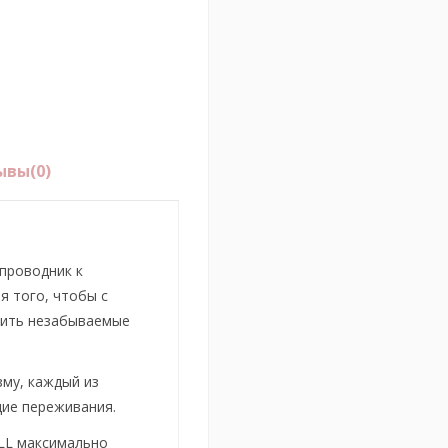
ывы
(0)
 проводник к
я того, чтобы с
рить незабываемые
зму, каждый из
ие переживания.
LL максимально