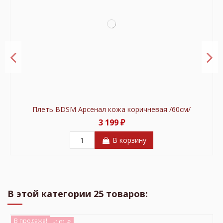
Плеть BDSM Арсенал кожа коричневая /60см/
3 199 ₽
В корзину
В продаже!
В продаже!
-300 ₽
-100 ₽
В этой категории 25 товаров:
В продаже!
-101 ₽