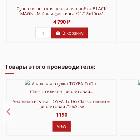
Супер гигантская анальная пробка BLACK
MAGNUM 4 для фистинга /21/18х10см/
4 790 ₽
В корзину
-100 ₽
В продаже!
В продаже!
В продаже!
В продаже!
В продаже!
В продаж
В продаж
В продаж
В продаж
В продаж
В продаж
Новое
-200 ₽
-200 ₽
-1 000 ₽
-170 ₽
-100 ₽
Товары этого производителя:
Анальная втулка TOYFA ToDo Сlassic силикон
фиолетовая /10х3см/
1190
View