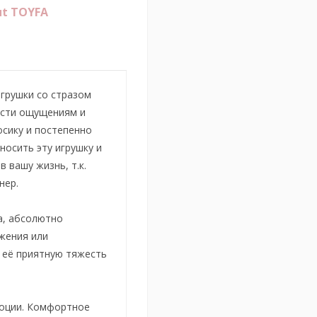
ut TOYFA
игрушки со стразом
ости ощущениям и
осику и постепенно
осить эту игрушку и
 вашу жизнь, т.к.
нер.
а, абсолютно
ажения или
 её приятную тяжесть
моции. Комфортное