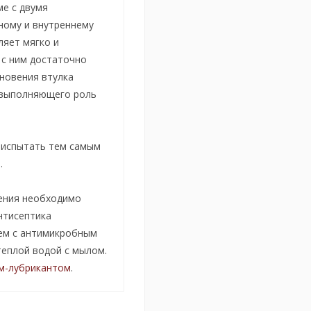
е с двумя
ному и внутреннему
яет мягко и
 с ним достаточно
новения втулка
 выполняющего роль
и испытать тем самым
.
нения необходимо
нтисептика
еем с антимикробным
теплой водой с мылом.
м-лубрикантом
.