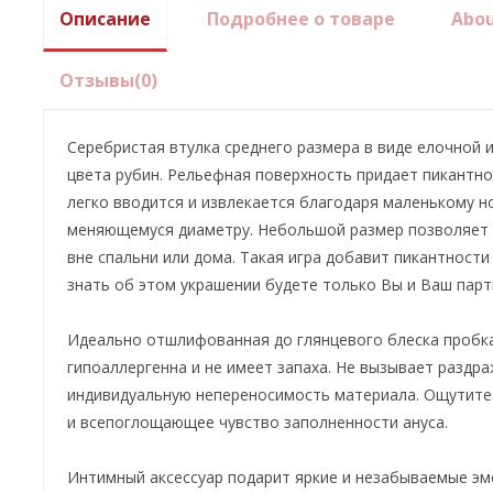
Описание
Подробнее о товаре
Abo
Отзывы
(0)
Серебристая втулка среднего размера в виде елочной 
цвета рубин. Рельефная поверхность придает пикантн
легко вводится и извлекается благодаря маленькому н
меняющемуся диаметру. Небольшой размер позволяет н
вне спальни или дома. Такая игра добавит пикантности в
знать об этом украшении будете только Вы и Ваш парт
Идеально отшлифованная до глянцевого блеска пробк
гипоаллергенна и не имеет запаха. Не вызывает раздр
индивидуальную непереносимость материала. Ощутите
и всепоглощающее чувство заполненности ануса.
Интимный аксессуар подарит яркие и незабываемые э